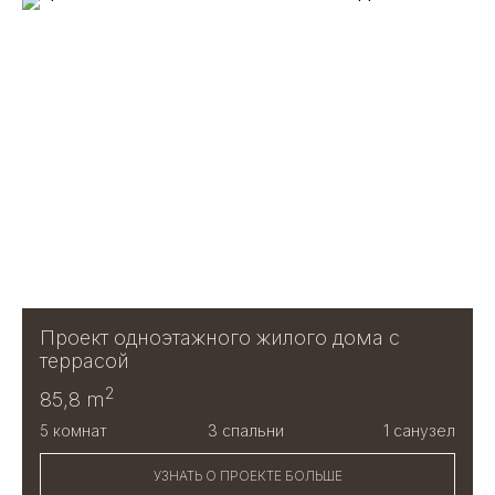
Проект одноэтажного жилого дома с
террасой
2
85,8 m
5 комнат
3 спальни
1 санузел
УЗНАТЬ О ПРОЕКТЕ БОЛЬШЕ