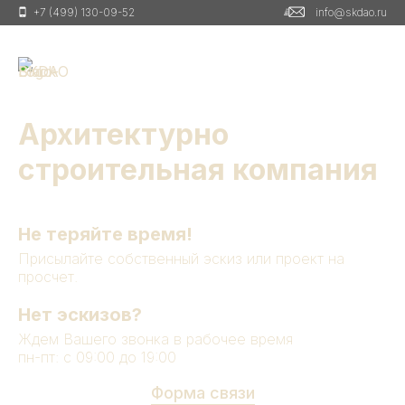
+7 (499) 130-09-52
info@skdao.ru
Архитектурно
строительная компания
Не теряйте время!
Присылайте собственный эскиз или проект на
просчет.
Нет эскизов?
Ждем Вашего звонка в рабочее время
пн-пт: с 09:00 до 19:00
Форма связи