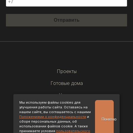
Отправить
Проекты
Готовые дома
Услуги
Мы используем файлы cookies для
О компании
улучшения работы сайта. Оставаясь на
нашем сайте, вы соглашаетесь с нашими
Положениями о конфиденциальности
и
Контакты
Понятно
сборе персональных данных, об
использовании файлов cookie. А также
+7 (499) 130-09-52
принимаете условия
пользовательского